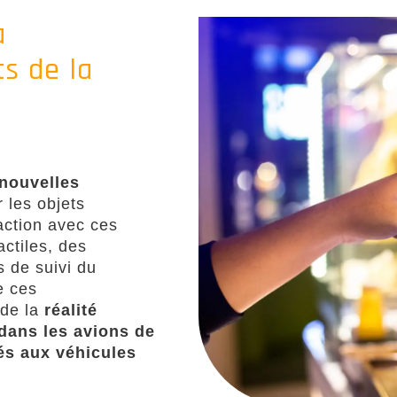
a
s de la
 nouvelles
r les objets
raction avec ces
actiles, des
s de suivi du
e ces
 de la
réalité
 dans les avions de
és aux véhicules