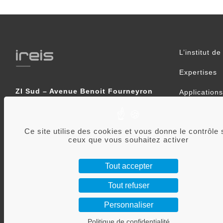
L’institut d
Expertises
ZI Sud – Avenue Benoit Fourneyron
Applications
42160 Andrézieux-Bouthéon
IREIS filia
Tél: 33 (0)4 77 55 52 22
Ce site utilise des cookies et vous donne le contrôle 
ceux que vous souhaitez activer
Tout accepter
Tout refuser
Personnaliser
Politique de confidentialité