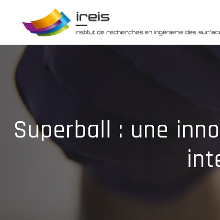
Panneau de gestion des cookies
Superball : une innov
int