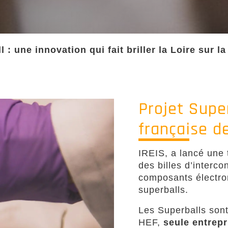
 : une innovation qui fait briller la Loire sur l
Projet Super
française de
IREIS, a lancé une 
des billes d’interc
composants électron
superballs.
Les Superballs son
HEF,
seule entrepr