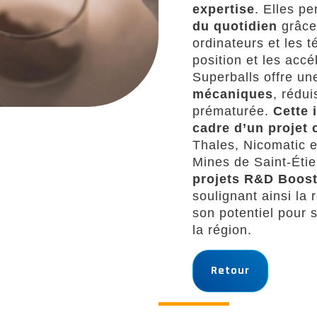
expertise
. Elles pe
du quotidien
grâce
ordinateurs et les 
position et les acc
Superballs offre u
mécaniques
, rédui
prématurée.
Cette 
cadre d’un proje
Thales, Nicomatic e
Mines de Saint-Étie
projets R&D Boost
soulignant ainsi la
son potentiel pour 
la région.
Retour