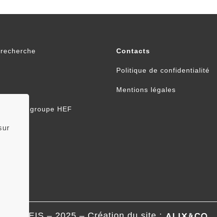
e recherche
Contacts
Politique de confidentialité
Mentions légales
le R&D du groupe HEF
sur
© IREIS – 2025 – Création du site :